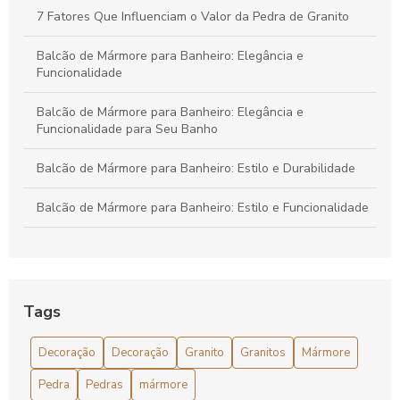
7 Fatores Que Influenciam o Valor da Pedra de Granito
Balcão de Mármore para Banheiro: Elegância e
Funcionalidade
Balcão de Mármore para Banheiro: Elegância e
Funcionalidade para Seu Banho
Balcão de Mármore para Banheiro: Estilo e Durabilidade
Balcão de Mármore para Banheiro: Estilo e Funcionalidade
Bancada banheiro granito ou mármore qual escolher para
sua casa
Bancada Banheiro Granito ou Mármore: Qual Escolher?
Tags
Bancada banheiro granito ou mármore: qual a melhor
Decoração
Decoração
Granito
Granitos
Mármore
escolha para o seu projeto?
Pedra
Pedras
mármore
Bancada Banheiro: Granito ou Mármore?