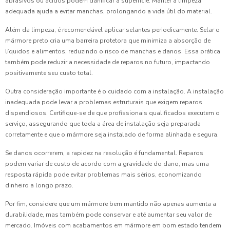
abrasivos ou ácidos podem danificar a superfície. Manter a limpeza
adequada ajuda a evitar manchas, prolongando a vida útil do material.
Além da limpeza, é recomendável aplicar selantes periodicamente. Selar o
mármore preto cria uma barreira protetora que minimiza a absorção de
líquidos e alimentos, reduzindo o risco de manchas e danos. Essa prática
também pode reduzir a necessidade de reparos no futuro, impactando
positivamente seu custo total.
Outra consideração importante é o cuidado com a instalação. A instalação
inadequada pode levar a problemas estruturais que exigem reparos
dispendiosos. Certifique-se de que profissionais qualificados executem o
serviço, assegurando que toda a área de instalação seja preparada
corretamente e que o mármore seja instalado de forma alinhada e segura.
Se danos ocorrerem, a rapidez na resolução é fundamental. Reparos
podem variar de custo de acordo com a gravidade do dano, mas uma
resposta rápida pode evitar problemas mais sérios, economizando
dinheiro a longo prazo.
Por fim, considere que um mármore bem mantido não apenas aumenta a
durabilidade, mas também pode conservar e até aumentar seu valor de
mercado. Imóveis com acabamentos em mármore em bom estado tendem