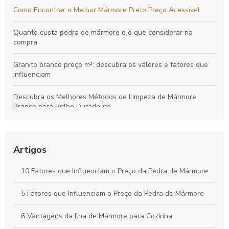
Como Encontrar o Melhor Mármore Preto Preço Acessível
Quanto custa pedra de mármore e o que considerar na
compra
Granito branco preço m²: descubra os valores e fatores que
influenciam
Descubra os Melhores Métodos de Limpeza de Mármore
Branco para Brilho Duradouro
Descubra Tudo sobre Soleira Mármore Branco e Suas
Vantagens
Artigos
Descubra o Preço da Pia de Mármore e Como Escolher a Ideal
10 Fatores que Influenciam o Preço da Pedra de Mármore
Limpeza de mármores e granitos: técnicas eficazes para
manutenção
5 Fatores que Influenciam o Preço da Pedra de Mármore
6 Vantagens da Ilha de Mármore para Cozinha