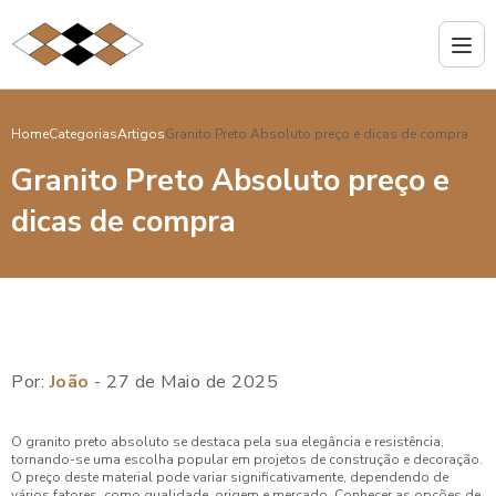
Home
Categorias
Artigos
Granito Preto Absoluto preço e dicas de compra
Granito Preto Absoluto preço e
dicas de compra
Por:
João
- 27 de Maio de 2025
O granito preto absoluto se destaca pela sua elegância e resistência,
tornando-se uma escolha popular em projetos de construção e decoração.
O preço deste material pode variar significativamente, dependendo de
vários fatores, como qualidade, origem e mercado. Conhecer as opções de