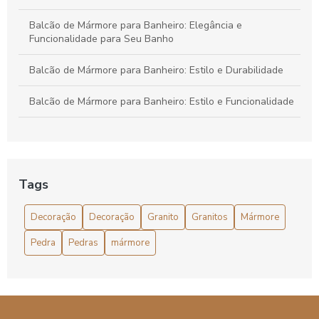
Balcão de Mármore para Banheiro: Elegância e
Funcionalidade para Seu Banho
Balcão de Mármore para Banheiro: Estilo e Durabilidade
Balcão de Mármore para Banheiro: Estilo e Funcionalidade
Bancada banheiro granito ou mármore qual escolher para
sua casa
Bancada Banheiro Granito ou Mármore: Qual Escolher?
Tags
Bancada banheiro granito ou mármore: qual a melhor
Decoração
Decoração
Granito
Granitos
Mármore
escolha para o seu projeto?
Pedra
Pedras
mármore
Bancada Banheiro: Granito ou Mármore?
Bancada de Granito para Banheiro: Elegância e
Durabilidade