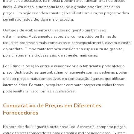
material, as oscilações na moeda podem refletir diretamente nos preços
finais. Além disso, a
demanda local
pelo granito pode influenciar os
preços. Em regiões onde a construção civil está em alta, os preços podem
ser inflacionados devido à maior procura.
Os
tipos de acabamento
utilizados no granito também são
determinantes. Acabamentos especiais, como polido ou flameado,
requerem processos mais complexos e, consequentemente, elevam o custo
do produto. É importante também considerar a
espessura do granito
,
pois chapas mais grossas são, geralmente, mais caras.
Por último, a
relação entre o revendedor e o fabricante
pode afetar o
preço. Distribuidores que trabalham diretamente com as pedreiras podem
oferecer preços mais competitivos em comparação àqueles que utilizam
intermediários. Portanto, pesquisar e comparar preços em várias fontes
pode resultar em economias significativas.
Comparativo de Preços em Diferentes
Fornecedores
Na hora de adquirir granito preto absoluto, é essencial comparar preços
entre diferentes fornecedores para garantir a melhor negociação. Existem