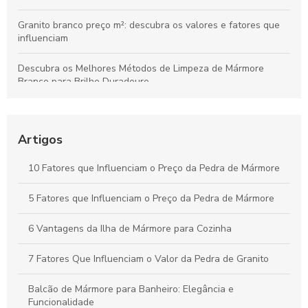
Granito branco preço m²: descubra os valores e fatores que
influenciam
Descubra os Melhores Métodos de Limpeza de Mármore
Branco para Brilho Duradouro
Descubra Tudo sobre Soleira Mármore Branco e Suas
Vantagens
Artigos
Descubra o Preço da Pia de Mármore e Como Escolher a Ideal
10 Fatores que Influenciam o Preço da Pedra de Mármore
Limpeza de mármores e granitos: técnicas eficazes para
manutenção
5 Fatores que Influenciam o Preço da Pedra de Mármore
6 Vantagens da Ilha de Mármore para Cozinha
7 Fatores Que Influenciam o Valor da Pedra de Granito
Balcão de Mármore para Banheiro: Elegância e
Funcionalidade