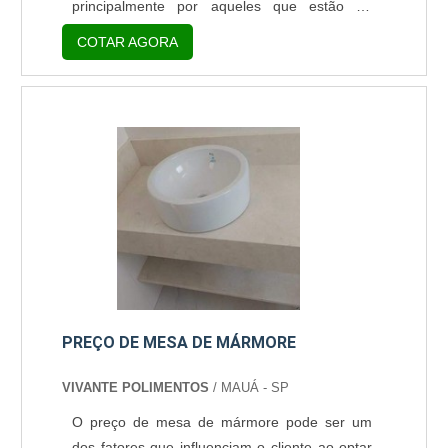
principalmente por aqueles que estão no
processo de construção e reforma, seja de
COTAR AGORA
imóveis residenciais ou comerciais. Entretanto,
por serem rochas ornamentais de origem
natural, é importante ter a garantia da
qualidade das pedras. Para isso, é
fundamental adquirir em empresas
especializadas na venda de mármores e
granitos para t....
PREÇO DE MESA DE MÁRMORE
VIVANTE POLIMENTOS
/ MAUÁ - SP
O preço de mesa de mármore pode ser um
dos fatores que influenciam o cliente ao optar