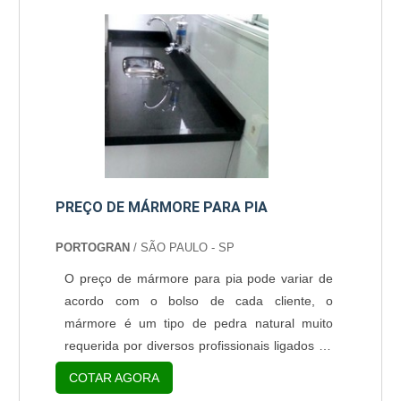
diversas finalidades como no setor de
decoração e construção civil, o produto é
utilizado na personalização de: Pisos;....
PREÇO DE MÁRMORE PARA PIA
PORTOGRAN
/ SÃO PAULO - SP
O preço de mármore para pia pode variar de
acordo com o bolso de cada cliente, o
mármore é um tipo de pedra natural muito
requerida por diversos profissionais ligados ao
design de interiores e à decoração de
COTAR AGORA
ambientes, pois além de muito sofisticado, a