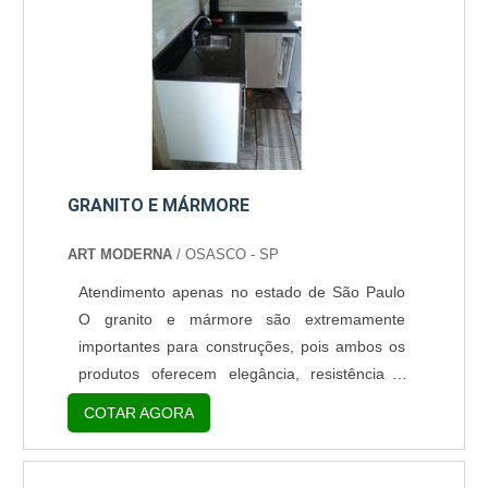
absorção. Ele é ideal para compor: Halls;
Tampos De Mesa; Lavatórios;....
GRANITO E MÁRMORE
ART MODERNA
/ OSASCO - SP
Atendimento apenas no estado de São Paulo
O granito e mármore são extremamente
importantes para construções, pois ambos os
produtos oferecem elegância, resistência e
qualidade ao ambiente instalado. O produto é,
COTAR AGORA
fabricado a partir de matéria-prima de
qualidade e de boa procedência. Onde pode
ser empregado Podendo ser usadas para