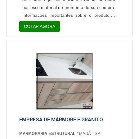
por esse material no momento de sua compra.
Informações importantes sobre o produto O
mármore, por ser um produto mais sensível e
COTAR AGORA
um pouco menos resistente, especialmente
quando comparado ao granito, é ideal para ser
utilizado em lugares onde não haja uso
contínuo, tais como a construção de tampos
de mesa. Outros projetos que recebem
perfeitamente o mármore são:....
EMPRESA DE MÁRMORE E GRANITO
MARMORARIA ESTRUTURAL
/ MAUÁ - SP