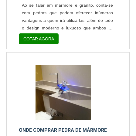
Ao se falar em mármore e granito, conta-se
com pedras que podem oferecer inúmeras
vantagens a quem irá utilizá-las, além de todo
o design moderno e luxuoso que ambos os
materiais poderão apresentar no local. Para
COTAR AGORA
encontrar bons materiais, primeiramente, é
necessário encontrar uma empresa de
mármore e granito de qualidade e que ofereça
serviços e produtos de acordo com as normas
e especificações que o mercado exige. Isso
será fundamental para enco....
ONDE COMPRAR PEDRA DE MÁRMORE