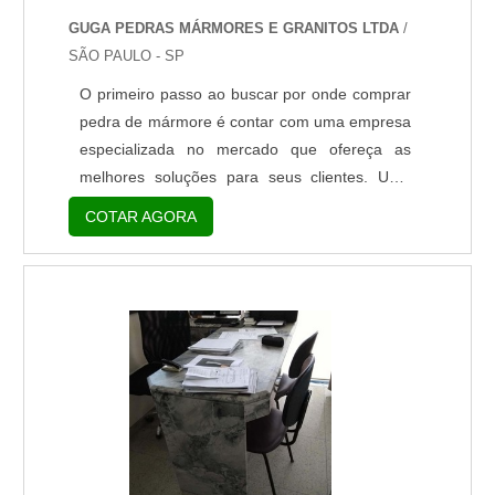
GUGA PEDRAS MÁRMORES E GRANITOS LTDA
/
SÃO PAULO - SP
O primeiro passo ao buscar por onde comprar
pedra de mármore é contar com uma empresa
especializada no mercado que ofereça as
melhores soluções para seus clientes. Uma
empresa de confiança no segmento será
COTAR AGORA
capaz de oferecer o tipo de mármore e cor
ideal para todas as aplicações. Onde comprar
pedra de mármore no mercado Sendo
bastante utilizada em residências, o mármore
é uma rocha natural metamórfica composta
principalmente por minerais de calc....