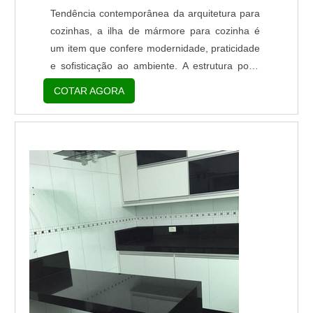
Tendência contemporânea da arquitetura para
cozinhas, a ilha de mármore para cozinha é
um item que confere modernidade, praticidade
e sofisticação ao ambiente. A estrutura pode
contribuir para integrar espaços diversos da
COTAR AGORA
residência, além de ser útil para possibilitar o
preparo de refeições rápidas, entre outras
utilidades. Vantagens do produto Facilidade de
higienização; Ótimo apelo estético; Aumento
da valorização do imóvel. Feita em ...