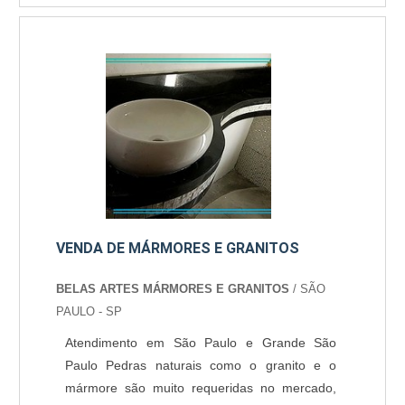
pedra é aplicável nos mais diversos tipos de
pias, como pias para cozinha, pias para
banheiros e pias para lavanderias. Alguns
exemplos de cores do mármore Travertino;
Bege Bahia; Branco Pinta; B....
VENDA DE MÁRMORES E GRANITOS
BELAS ARTES MÁRMORES E GRANITOS
/ SÃO
PAULO - SP
Atendimento em São Paulo e Grande São
Paulo Pedras naturais como o granito e o
mármore são muito requeridas no mercado,