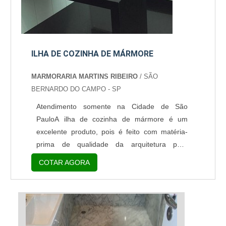
ILHA DE COZINHA DE MÁRMORE
MARMORARIA MARTINS RIBEIRO
/ SÃO
BERNARDO DO CAMPO - SP
Atendimento somente na Cidade de São
PauloA ilha de cozinha de mármore é um
excelente produto, pois é feito com matéria-
prima de qualidade da arquitetura para
cozinhas, a ilha de mármore para cozinha é
COTAR AGORA
um produto que confere modernidade,
praticidade e sofisticação ao ambiente.A
estrutura pode ajudar para integrar os mais
variados espaços da residência, além de ser
útil por permitir o preparo de refeições rápidas,