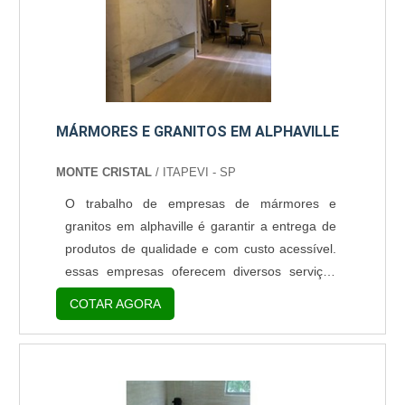
MÁRMORES E GRANITOS EM ALPHAVILLE
MONTE CRISTAL
/ ITAPEVI - SP
O trabalho de empresas de mármores e
granitos em alphaville é garantir a entrega de
produtos de qualidade e com custo acessível.
essas empresas oferecem diversos serviços
com granito e mármore para compor a
COTAR AGORA
decoração de ambientes diversos. Diferenças
do granito e do mármore O mármore, é uma
das principais escolhas para decoração. Sua
porosidade pode chegar a 18%, possui grande