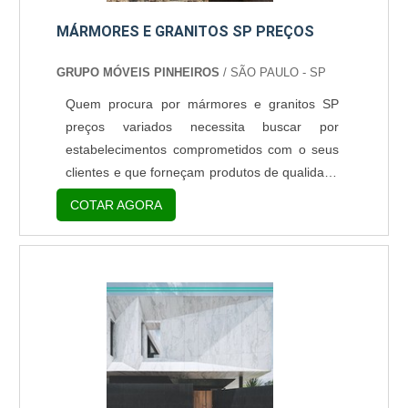
MÁRMORES E GRANITOS SP PREÇOS
GRUPO MÓVEIS PINHEIROS
/ SÃO PAULO - SP
Quem procura por mármores e granitos SP
preços variados necessita buscar por
estabelecimentos comprometidos com o seus
clientes e que forneçam produtos de qualidade
e que estejam de acordo com as exigências
COTAR AGORA
dos compradores. Portanto, alguns fatores
devem ser levados em consideração antes
mesmo do negócio ser fechado.
Primeiramente, a sugestão mais mais indicada
é realizar uma pesquisa de mercado das
empresas de mármore e granito que fornecem
o p....