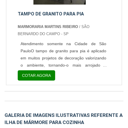
TAMPO DE GRANITO PARA PIA
MARMORARIA MARTINS RIBEIRO
/ SÃO
BERNARDO DO CAMPO - SP
Atendimento somente na Cidade de São
PauloO tampo de granito para pia é aplicado
em muitos projetos de decoração valorizando
o ambiente, tornando-o mais arrojado e
moderno. Ou seja, nesse sentido, seja na sala
COTAR AGORA
ou na cozinha, a mesa tampo de granito é
garantia de sucesso. AS VARIADAS
UTILIZAÇÕES DO GRANITO Pias; Paredes;
Escadas; Mesas; Bancadas; Aparadores.O
granito é um modelo de rocha ornamental feita
GALERIA DE IMAGENS ILUSTRATIVAS REFERENTE A
principalmente pelos minérios, tais como a
ILHA DE MÁRMORE PARA COZINHA
mica, quartzo, feldspato. Possuindo visual