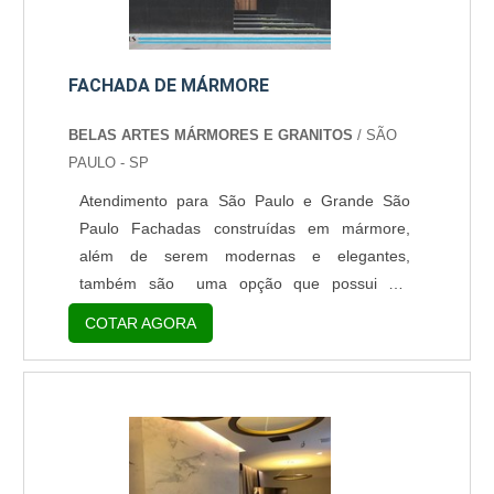
FACHADA DE MÁRMORE
BELAS ARTES MÁRMORES E GRANITOS
/ SÃO
PAULO - SP
Atendimento para São Paulo e Grande São
Paulo Fachadas construídas em mármore,
além de serem modernas e elegantes,
também são uma opção que possui um
excelente custo-benefício devido à resistência
COTAR AGORA
deste tipo de pedra, que garante longa
durabilidade à estrutura. Uma fachada de
mármore valoriza muito o local e ainda se
torna versátil, podendo ser aplicada nos mais
variados projetos arquitetônicos, como casas,
prédios residenciais ou comerciais e e....