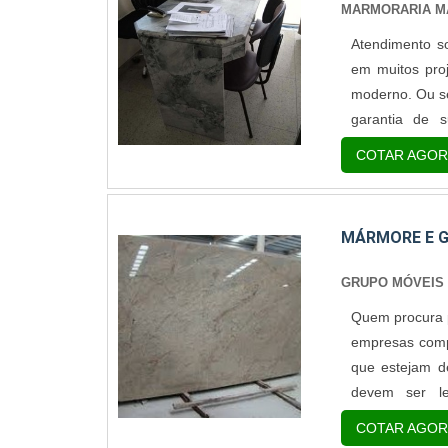
MARMORARIA MA
Atendimento s
em muitos proj
moderno. Ou se
garantia de su
Escadas; Mesa
COTAR AGOR
feita principa
visual granul.
MÁRMORE E 
GRUPO MÓVEIS 
Quem procura p
empresas comp
que estejam d
devem ser l
Primeiramente,
COTAR AGOR
empresas de má