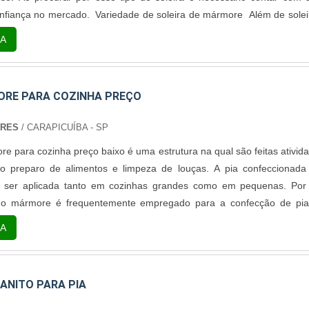
fiança no mercado. Variedade de soleira de mármore Além de solei
ármore é uma ótima opção para revestimentos de pisos e esca
A
ordas de banheira, rodapés, mesas e m....
ORE PARA COZINHA PREÇO
ORES
/ CARAPICUÍBA - SP
re para cozinha preço baixo é uma estrutura na qual são feitas ativid
omo preparo de alimentos e limpeza de louças. A pia confeccionad
ser aplicada tanto em cozinhas grandes como em pequenas. Por
l, o mármore é frequentemente empregado para a confecção de pi
cozinha preço de qualidade, não somente por trazer sofisticaçã
A
 pela sua qualidade. Co....
ANITO PARA PIA