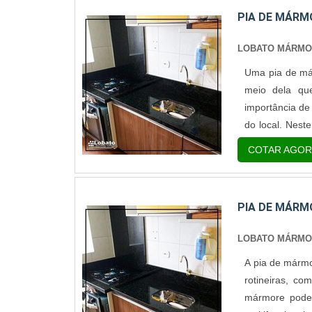
PIA DE MÁRM
LOBATO MÁRM
Uma pia de már
meio dela qu
importância de
do local. Nest
sofisticado, c
COTAR AGOR
somente por con
PIA DE MÁRM
LOBATO MÁRM
A pia de mármo
rotineiras, c
mármore pode 