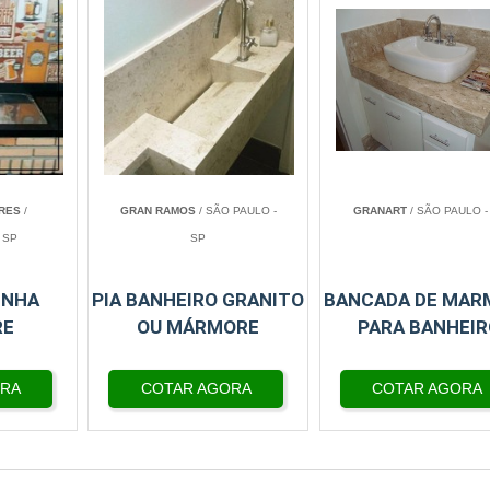
RES
/
GRAN RAMOS
/ SÃO PAULO -
GRANART
/ SÃO PAULO -
 SP
SP
INHA
PIA BANHEIRO GRANITO
BANCADA DE MAR
RE
OU MÁRMORE
PARA BANHEIR
ORA
COTAR AGORA
COTAR AGORA