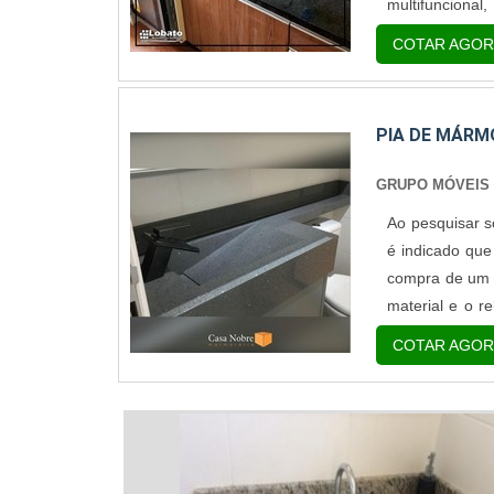
multifunciona
mármore para 
COTAR AGOR
ambiente, mas 
PIA DE MÁRM
GRUPO MÓVEIS
Ao pesquisar s
é indicado que
compra de um p
material e o r
em consideraç
COTAR AGOR
marcantes e co