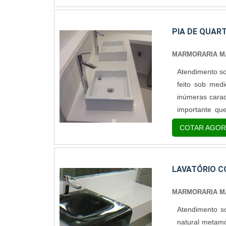
PIA DE QUAR
MARMORARIA MA
Atendimento so
feito sob med
inúmeras carac
importante que
investimento i
COTAR AGOR
PROPRIEDADES 
LAVATÓRIO 
MARMORARIA MA
Atendimento s
natural metamór