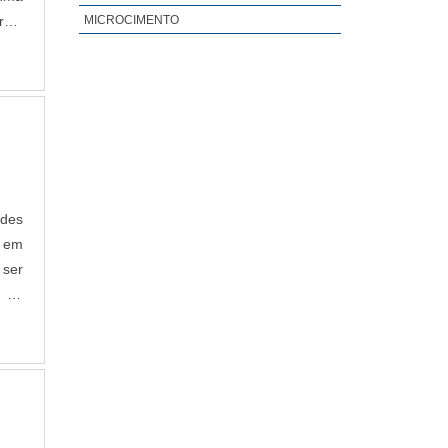
ras,
MICROCIMENTO
das
ades
a em
 ser
a de
o ao