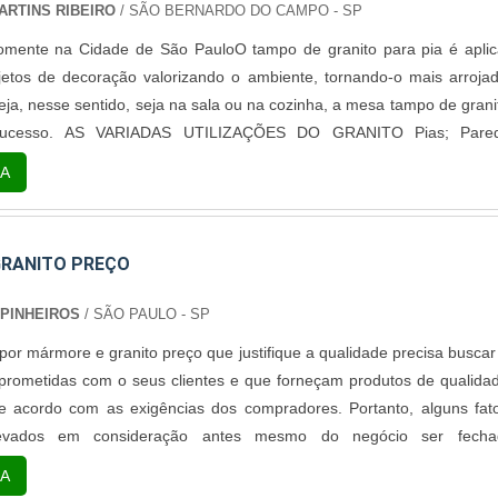
RTINS RIBEIRO
/ SÃO BERNARDO DO CAMPO - SP
omente na Cidade de São PauloO tampo de granito para pia é apli
etos de decoração valorizando o ambiente, tornando-o mais arroja
ja, nesse sentido, seja na sala ou na cozinha, a mesa tampo de grani
cesso. AS VARIADAS UTILIZAÇÕES DO GRANITO Pias; Paredes;
s; Bancadas; Aparadores.O granito é um modelo de rocha orname
A
lmente pelos minérios, tais como a mica, quartzo, feldspato. Possu
GRANITO PREÇO
PINHEIROS
/ SÃO PAULO - SP
or mármore e granito preço que justifique a qualidade precisa buscar
rometidas com o seus clientes e que forneçam produtos de qualida
e acordo com as exigências dos compradores. Portanto, alguns fat
evados em consideração antes mesmo do negócio ser fecha
 a sugestão mais mais indicada é realizar uma pesquisa de mercado
A
rmore e granito que fornecem o....