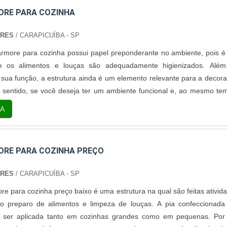
ORE PARA COZINHA
ORES
/ CARAPICUÍBA - SP
more para cozinha possui papel preponderante no ambiente, pois é
e os alimentos e louças são adequadamente higienizados. Alé
 sua função, a estrutura ainda é um elemento relevante para a decor
e sentido, se você deseja ter um ambiente funcional e, ao mesmo te
ertamente uma pia de mármore para cozinha fará toda a diferença,
A
ferir beleza...
ORE PARA COZINHA PREÇO
ORES
/ CARAPICUÍBA - SP
re para cozinha preço baixo é uma estrutura na qual são feitas ativid
omo preparo de alimentos e limpeza de louças. A pia confeccionad
ser aplicada tanto em cozinhas grandes como em pequenas. Por