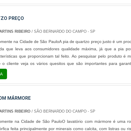
TZO PREÇO
RTINS RIBEIRO
/ SÃO BERNARDO DO CAMPO - SP
mente na Cidade de São PauloA pia de quartzo preço justo é um pro
ida que leva aos consumidores qualidade máxima, já que a pia po
terísticas que proporcionam tal feito. Ao pesquisar pelo produto é m
 o cliente veja os vários quesitos que são importantes para garant
deal. Um desses quesitos por exemplo, é a qualidade da pedra quartzo
A
DO PRODUTO Praticidade; Flexibilidade; Ótima estética; Ótimos s.
COM MÁRMORE
RTINS RIBEIRO
/ SÃO BERNARDO DO CAMPO - SP
omente na Cidade de São PauloO lavatório com mármore é uma r
fica feita principalmente por minerais como calcita, com listras ou ri