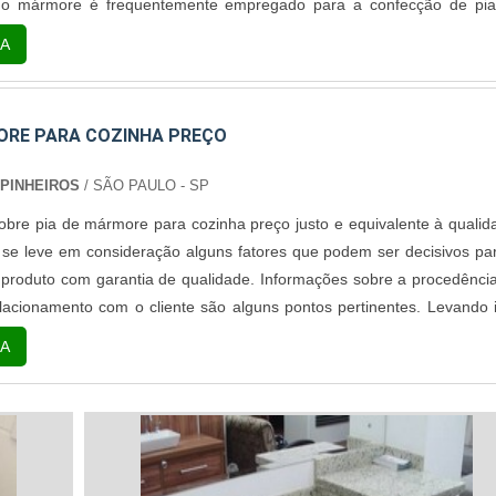
l, o mármore é frequentemente empregado para a confecção de pi
cozinha preço de qualidade, não somente por trazer sofisticaçã
A
pela sua qualidade...
ORE PARA COZINHA PREÇO
 PINHEIROS
/ SÃO PAULO - SP
obre pia de mármore para cozinha preço justo e equivalente à qualid
 se leve em consideração alguns fatores que podem ser decisivos pa
roduto com garantia de qualidade. Informações sobre a procedênci
elacionamento com o cliente são alguns pontos pertinentes. Levando 
ão, é necessário destacar que o modelo de mármore com veios s
A
m cores...