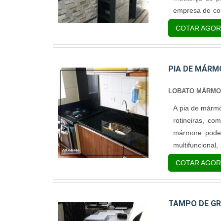
empresa de con
a pedra de m
COTAR AGOR
residenciais, b
PIA DE MÁRM
LOBATO MÁRM
A pia de mármo
rotineiras, c
mármore pode 
multifunciona
mármore para 
COTAR AGOR
ambiente, mas
TAMPO DE GR