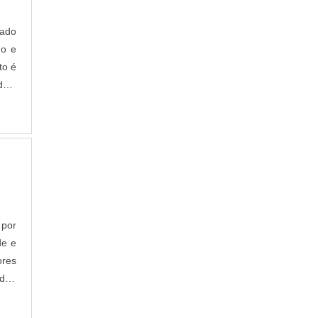
cado
do e
to é
ntal
indo
 por
de e
ores
do.
 das