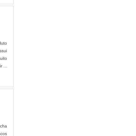
duto
ssui
uito
ir o
. AS
ocha
scos