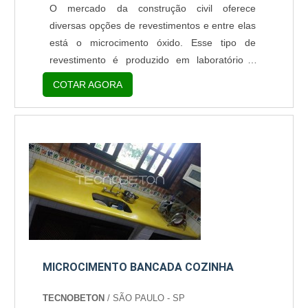
O mercado da construção civil oferece
diversas opções de revestimentos e entre elas
está o microcimento óxido. Esse tipo de
revestimento é produzido em laboratório e
possui uma estética rústica e sofisticada ao
COTAR AGORA
mesmo tempo. Utilizado nas mais diferentes
superfícies, o microcimento é considerado um
material altamente versátil e flexível em sua
aplicação.O microcimento possui essa
nomenclatura porque é produzido com mini
partículas do mat...
MICROCIMENTO BANCADA COZINHA
TECNOBETON
/ SÃO PAULO - SP