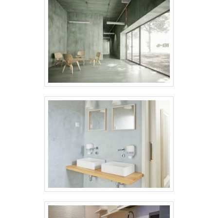
também é reconhecido por possuir boas
propriedades térmicas.Diferentes modelos
apresentados pela empresa Fosco; Brilhante;
Acetinado; Entre outrosSua grande
versatilidade permite a aplicação em inúmeros
substratos, tais como cerâmicas, gessos,
massa fina, drywall, MDF, entre muitos
outros.Bom tratamento com cliente entre as
prioridades da empresaA Tecnobeton é uma
instituição especializada em revestimentos
cimentícios, como o microcimento em modelo
marmorizado. A empresa não apenas
comercializa o microcimento marmorizado
como também aplica o revestimento através
de serviços eficientes e de qualidade..