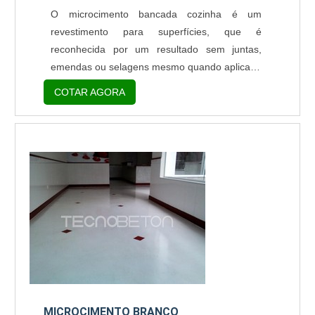
O microcimento bancada cozinha é um
revestimento para superfícies, que é
reconhecida por um resultado sem juntas,
emendas ou selagens mesmo quando aplicado
em grandes áreas. O material é constituído por
COTAR AGORA
cimento e polímeros. Conforme sugere seu
nome, o microcimento possui as partículas de
cimento menores do que as partículas de
cimento comum. Os polímeros que podem ser
resinas, aglomerantes e outros aditivos,
conferem maior elasticidade,...
MICROCIMENTO BRANCO