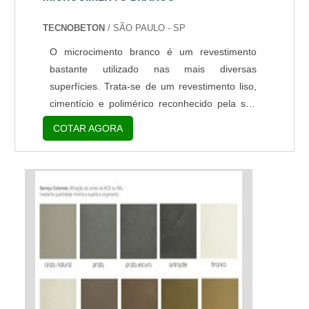
TECNOBETON
/ SÃO PAULO - SP
O microcimento branco é um revestimento
bastante utilizado nas mais diversas
superfícies. Trata-se de um revestimento liso,
cimentício e polimérico reconhecido pela sua
versatilidade e alta resistência. Sua cor branca
COTAR AGORA
possibilita uma estética sofisticada e neutra,
ideal para qualquer tipo de ambiente.O
microcimento é voltado para ambientes
externos e internos Mobiliários; Paredes;
Pavimentos; Garagens; Fachadas; Escadas;
Entre outros.As...