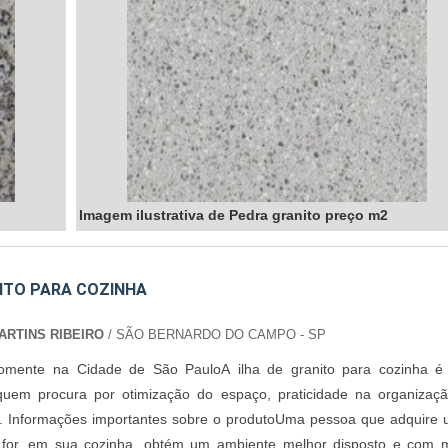
Imagem ilustrativa de Pedra granito preço m2
NITO PARA COZINHA
RTINS RIBEIRO
/ SÃO BERNARDO DO CAMPO - SP
omente na Cidade de São PauloA ilha de granito para cozinha 
quem procura por otimização do espaço, praticidade na organizaç
vo. Informações importantes sobre o produtoUma pessoa que adquire
al for, em sua cozinha, obtém um ambiente melhor disposto e com 