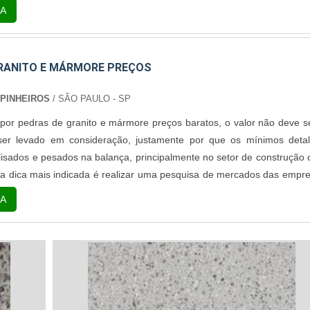
s de mármore As pedras de mármores são retiradas direto das rochas
A
cidas como “pedreiras”. Essas empresa...
RANITO E MÁRMORE PREÇOS
 PINHEIROS
/ SÃO PAULO - SP
or pedras de granito e mármore preços baratos, o valor não deve s
 ser levado em consideração, justamente por que os mínimos deta
isados e pesados na balança, principalmente no setor de construção ci
 a dica mais indicada é realizar uma pesquisa de mercados das empr
o produto, tendo em vista que a qualidade do atendimento é de 
A
ssim com...