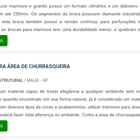
urar marmore e granito possui um formato cilíndrico e um diâmetro
mm até 230mm. Os segmentos da broca possuem diamante industria
e, esta broca também possui a versão contínua, para perfurações 
 as brocas para mármore tem uma durabilidade menor, e quebram 
do que as brocas segmentadas. Cuidados importantes ao utiliz
A
e tipo de broca serve para cor....
A ÁREA DE CHURRASQUEIRA
STRUTURAL
/ MAUÁ - SP
m material capaz de trazer elegância a qualquer ambiente sem m
 quando encontrado em sua forma natural, já é considerado um mate
Com diversos tipos de cores e acabamentos, utilizar mármore para áre
poderá fazer total diferença no ambiente. Como a área de churrasquei
e poderá receber diversas pessoas, instalar itens em mármore para 
A
preender os ....