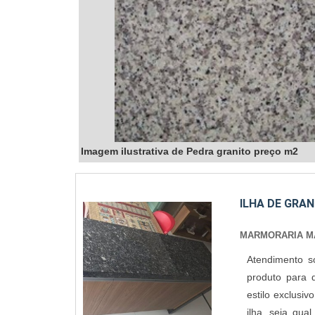
Imagem ilustrativa de Pedra granito preço m2
ILHA DE GRA
MARMORARIA MA
Atendimento s
produto para 
estilo exclusi
ilha, seja qu