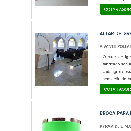
espaço para to
COTAR AGOR
de granito par
dispon.
ALTAR DE IG
VIVANTE POLIM
O altar de ig
fabricado sob 
cada igreja es
sensação de be
produto feito
COTAR AGOR
promovida ao a
BROCA PARA 
PYRAMID
/ DIAD