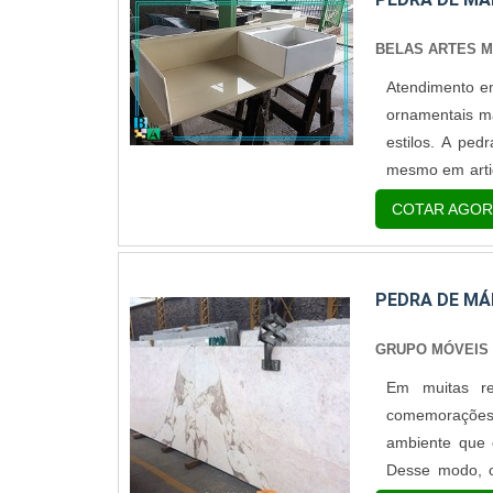
BELAS ARTES 
Atendimento e
ornamentais ma
estilos. A ped
mesmo em artig
em sua estrutu
COTAR AGOR
frequentemente
PEDRA DE MÁ
GRUPO MÓVEIS
Em muitas r
comemorações
ambiente que 
Desse modo, 