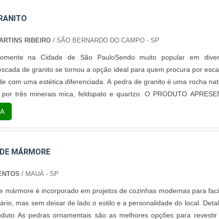
RANITO
RTINS RIBEIRO
/ SÃO BERNARDO DO CAMPO - SP
somente na Cidade de São PauloSendo muito popular em diver
 escada de granito se tornou a opção ideal para quem procura por esc
ade com uma estética diferenciada. A pedra de granito é uma rocha nat
 por três minerais mica, feldspato e quartzo. O PRODUTO APRES
MA DURABILIDADEAlém de escadas, a pedra de granito é uma ót
A
ncadas, pias, revestimentos de pisos, revestimentos para fachad
E.
 DE MÁRMORE
ENTOS
/ MAUÁ - SP
de mármore é incorporado em projetos de cozinhas modernas para facil
nário, mas sem deixar de lado o estilo e a personalidade do local. Deta
oduto As pedras ornamentais são as melhores opções para revestir