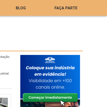
BLOG
FAÇA PARTE
otação
strial.