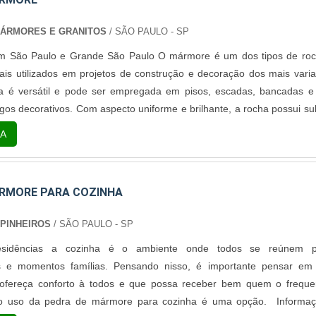
MÁRMORES E GRANITOS
/ SÃO PAULO - SP
m São Paulo e Grande São Paulo O mármore é um dos tipos de ro
is utilizados em projetos de construção e decoração dos mais vari
ra é versátil e pode ser empregada em pisos, escadas, bancadas e
os decorativos. Com aspecto uniforme e brilhante, a rocha possui su
ra, que podem ser de tons diferenciados. Entre as diversas cores 
A
 achadas e...
RMORE PARA COZINHA
 PINHEIROS
/ SÃO PAULO - SP
esidências a cozinha é o ambiente onde todos se reúnem p
 e momentos famílias. Pensando nisso, é importante pensar e
ofereça conforto à todos e que possa receber bem quem o freque
o uso da pedra de mármore para cozinha é uma opção. Informa