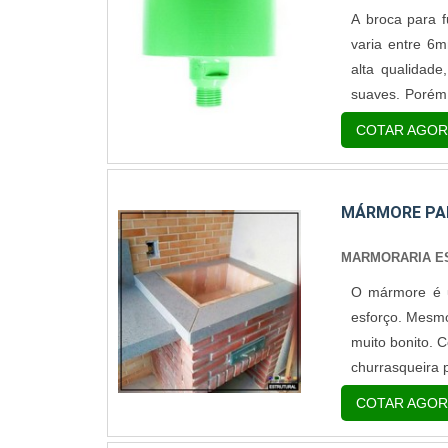
A broca para f
varia entre 6
alta qualidad
suaves. Porém
rapidamente, 
COTAR AGOR
equipamento Est
MÁRMORE PAR
MARMORARIA E
O mármore é u
esforço. Mesmo
muito bonito. 
churrasqueira 
um ambiente qu
COTAR AGOR
área poderá sur