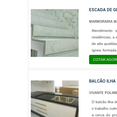
ESCADA DE G
MARMORARIA MA
Atendimento 
residências, a
de alta qualid
ígnea formada
BELEZA E ÓTI
COTAR AGOR
opção para ba
muitos outros. 
BALCÃO ILHA
VIVANTE POLIM
O balcão ilha 
o trabalho culi
a cerca do pr