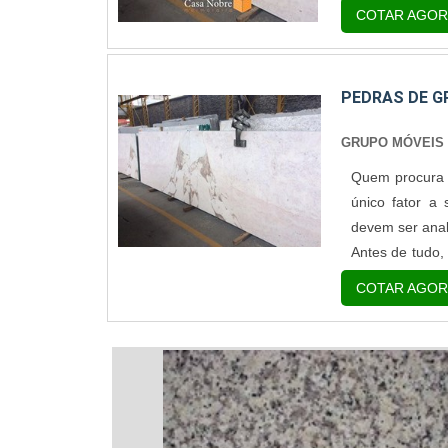
sobre as pedra
COTAR AGOR
empresas conhe
PEDRAS DE G
GRUPO MÓVEIS
Quem procura p
único fator a
devem ser anal
Antes de tudo,
que fornecem 
COTAR AGOR
importância, a