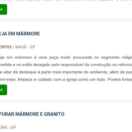
dos os produtos que uma cozinha deve conter. Ao escolher por uma 
A
a instalar na cozinha, o cliente opta por uma pedra de qualidade e
REJA EM MÁRMORE
ENTOS
/ MAUÁ - SP
reja em mármore é uma peça muito procurada no segmento religi
medida e no estilo desejado pelo responsável da construção ou reform
se altar dá destaque à parte mais importante do ambiente, além de pa
m-estar, limpeza e cuidado com a igreja como um todo. Pontos forte
 em mármore Resistência; Longevidade; Custo-benefício; Sofistic
A
mbiente em que é ....
FURAR MÁRMORE E GRANITO
EMA - SP