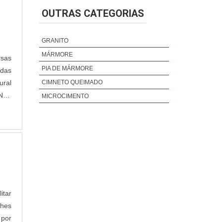
OUTRAS CATEGORIAS
GRANITO
MÁRMORE
sas
PIA DE MÁRMORE
adas
ural
CIMNETO QUEIMADO
ENTA
MICROCIMENTO
ima
as e
itar
lhes
 por