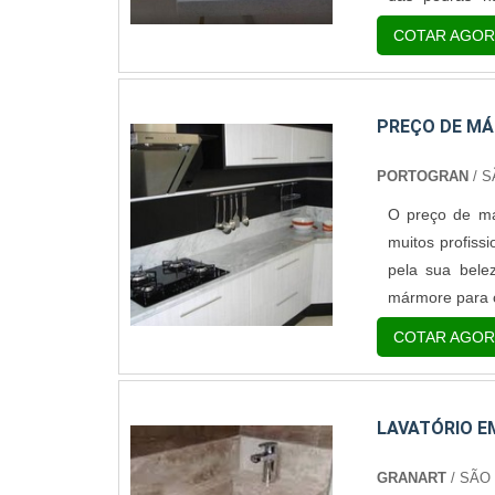
coloração e f
COTAR AGOR
Superfície livr
Variedad.
PREÇO DE MÁ
PORTOGRAN
/ S
O preço de má
muitos profissi
pela sua bele
mármore para c
confecção de d
COTAR AGOR
paredes e rodap
LAVATÓRIO 
GRANART
/ SÃO 