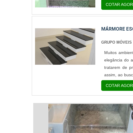
granito, pois 
COTAR AGOR
escada Puxado 
MÁRMORE ES
GRUPO MÓVEIS
Muitos ambien
elegância do 
tratarem de p
assim, ao busc
ser levado em
COTAR AGOR
mais procurado