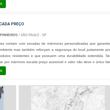
possui em sua superfície veios e tons mais uniformes.Cores disponívei
A
para o pr...
CADA PREÇO
 PINHEIROS
/ SÃO PAULO - SP
tes contam com escadas de mármores personalizadas que garant
ambiente mas também reforçam a segurança do local justamente po
rodutos resistentes e que possuem uma durabilidade estendida. S
ar por mármore escada preço acessível o valor não deve o único fat
 consideração. Informações adicionais Um dos produtos de már
A
s no mercado é a esca...