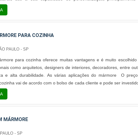
ormatos para balcões e bancadas.As propriedades únicas do pro
A
e de fungos e bactérias; Resistência a riscos, manchas e elementos áci
RMORE PARA COZINHA
ÃO PAULO - SP
rmore para cozinha oferece muitas vantagens e é muito escolhido
onais como arquitetos, designers de interiores, decoradores, entre out
za e alta durabilidade. As várias aplicações do mármore O preç
ozinha vai de acordo com o bolso de cada cliente e pode ser investid
iversas estruturas e peças, como em pias, bancadas, soleiras, pi
A
és. Além de s....
EM MÁRMORE
PAULO - SP