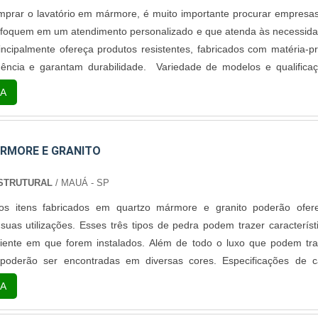
prar o lavatório em mármore, é muito importante procurar empresa
 foquem em um atendimento personalizado e que atenda às necessid
rincipalmente ofereça produtos resistentes, fabricados com matéria-p
ência e garantam durabilidade. Variedade de modelos e qualifica
 modelos disponíveis, o que muda entre elas são os tipos e modelo
A
volvido dessas pe....
RMORE E GRANITO
STRUTURAL
/ MAUÁ - SP
os itens fabricados em quartzo mármore e granito poderão ofer
uas utilizações. Esses três tipos de pedra podem trazer característ
iente em que forem instalados. Além de todo o luxo que podem tra
poderão ser encontradas em diversas cores. Especificações de 
tos: é um material que tem como característica principal o baixo pr
A
 pedra luxuosa e, para s....