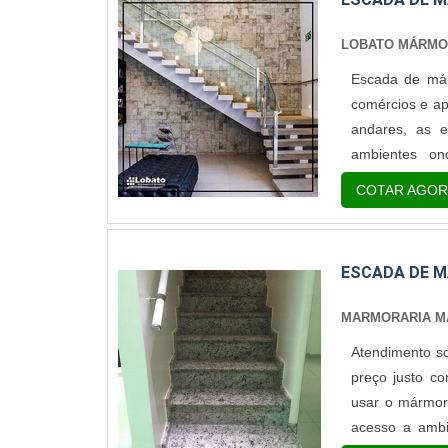
LOBATO MÁRM
Escada de már
comércios e ap
andares, as e
ambientes on
revestimentos,
COTAR AGOR
interiores, deco
ESCADA DE 
MARMORARIA M
Atendimento s
preço justo co
usar o mármor
acesso a ambi