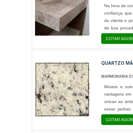
Na hora de com
confiança, que
do cliente e p
de boa proced
Existem muitos
COTAR AGOR
cubas. O desen
QUARTZO MÁ
MARMORARIA E
Móveis e outr
vantagens em s
únicas ao amb
essas pedras 
material Grani
COTAR AGOR
Mármore: é uma