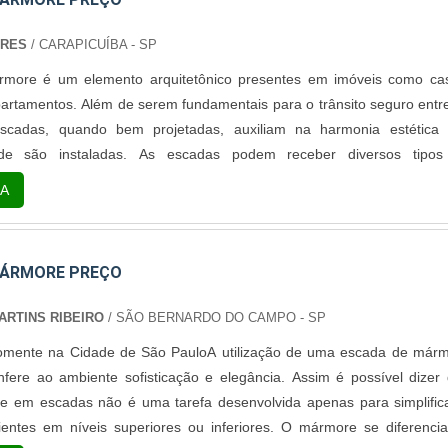
ORES
/ CARAPICUÍBA - SP
more é um elemento arquitetônico presentes em imóveis como ca
artamentos. Além de serem fundamentais para o trânsito seguro entr
scadas, quando bem projetadas, auxiliam na harmonia estética
de são instaladas. As escadas podem receber diversos tipos
 entre eles o mármore, pedra natural muito prestigiada por designer
A
radores e arquitetos, ...
MÁRMORE PREÇO
ARTINS RIBEIRO
/ SÃO BERNARDO DO CAMPO - SP
omente na Cidade de São PauloA utilização de uma escada de már
nfere ao ambiente sofisticação e elegância. Assim é possível dizer
e em escadas não é uma tarefa desenvolvida apenas para simplific
entes em níveis superiores ou inferiores. O mármore se diferenci