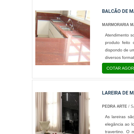
BALCÃO DE 
MARMORARIA MA
Atendimento s
produto feito
dispondo de um
diversos forma
certamente se
COTAR AGOR
mármore, pedra
produ.
LAREIRA DE 
PEDRA ARTE
/ S
As lareiras s
elegância ao l
travertino. O 