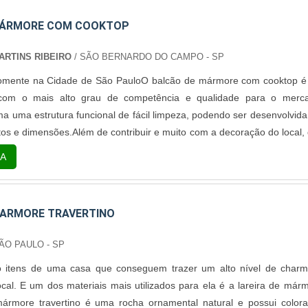
MÁRMORE COM COOKTOP
RTINS RIBEIRO
/ SÃO BERNARDO DO CAMPO - SP
omente na Cidade de São PauloO balcão de mármore com cooktop 
 com o mais alto grau de competência e qualidade para o merc
a uma estrutura funcional de fácil limpeza, podendo ser desenvolvid
tos e dimensões.Além de contribuir e muito com a decoração do local,
 tornará muito mais requintado, graças à sofisticação atribuíd
A
 natural muito valorizada no mercado.Características apresentadas 
MARMORE TRAVERTINO
ÃO PAULO - SP
ão itens de uma casa que conseguem trazer um alto nível de char
ocal. E um dos materiais mais utilizados para ela é a lareira de már
mármore travertino é uma rocha ornamental natural e possui color