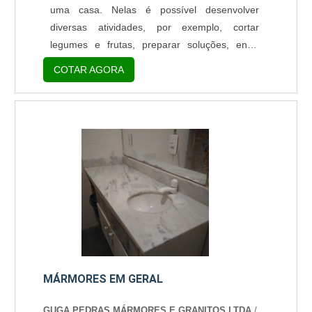
uma casa. Nelas é possível desenvolver
diversas atividades, por exemplo, cortar
legumes e frutas, preparar soluções, entre
outras coisas. No entanto, ao escolher uma
COTAR AGORA
bancada de mármore, é aconselhável tomar
alguns cuidados. A utilização do mármore O
mármore é uma pedra ornamental provinda do
calcário. Por conta do número de minerais
encontrados em sua composição, é possível
encontrá-lo em diferentes co....
MÁRMORES EM GERAL
GUGA PEDRAS MÁRMORES E GRANITOS LTDA
/