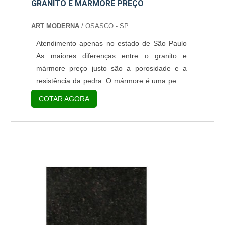
GRANITO E MÁRMORE PREÇO
ART MODERNA
/ OSASCO - SP
Atendimento apenas no estado de São Paulo
As maiores diferenças entre o granito e
mármore preço justo são a porosidade e a
resistência da pedra. O mármore é uma pedra
mais mole (tem “dureza Mohs” baixa – entre 3
COTAR AGORA
e 4) e mais porosa e graças a esse fator é
menos resistente quando comparado ao
granito. O ideal é usar o mármore em lugares
mais secos, visto que o produto absorve mais
água, assim não se arrisca a manchar o
material com facili...