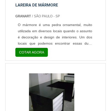
LAREIRA DE MÁRMORE
GRANART
/ SÃO PAULO - SP
O mármore é uma pedra ornamental, muito
utilizada em diversos locais quando o assunto
é decoração e design de interiores. Um dos
locais que podemos encontrar essas duas
pedras ornamentais é na lareira de uma
COTAR AGORA
residência. A lareira de mármore ou granito
traz um nível de elegância muito grande ao
ambiente, além de aquecê-lo também.
Variedade de modelos encontrados no
mercado O mármore ainda pode ser do tipo
travertino, uma rocha ornamental natural e....