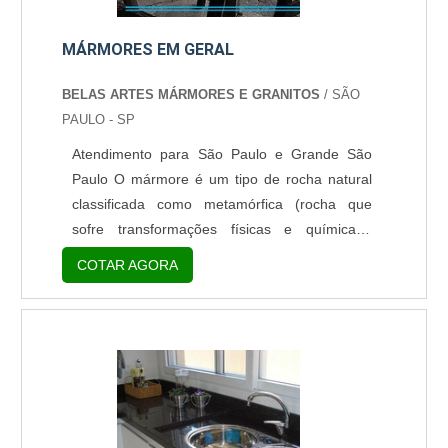
MÁRMORES EM GERAL
BELAS ARTES MÁRMORES E GRANITOS
/ SÃO
PAULO - SP
Atendimento para São Paulo e Grande São
Paulo O mármore é um tipo de rocha natural
classificada como metamórfica (rocha que
sofre transformações físicas e químicas).
Advindo do calcário, os mármores possuem na
COTAR AGORA
sua composição minérios como a dolomita,
calcita, mica, entre outros tipos de minérios,
que podem interferir na sua coloração. Uma
das principais características físicas do
mármore é o seu aspecto arenoso e a
presença de filões coloridos, a....