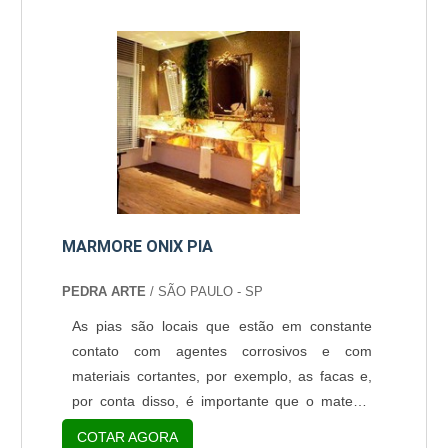
comprar pedra de mármore se torna essencial
antes do contrato ser fechado. Onde as
pedras de granito podem ser usadas As
pedras de granito podem ser usada para
divers....
MARMORE ONIX PIA
PEDRA ARTE
/ SÃO PAULO - SP
As pias são locais que estão em constante
contato com agentes corrosivos e com
materiais cortantes, por exemplo, as facas e,
por conta disso, é importante que o material
utilizado em sua construção seja bastante
COTAR AGORA