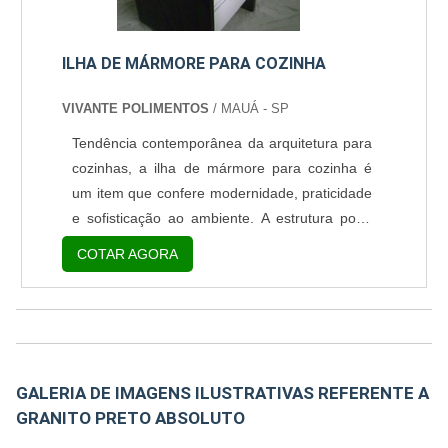
ILHA DE MÁRMORE PARA COZINHA
VIVANTE POLIMENTOS
/ MAUÁ - SP
Tendência contemporânea da arquitetura para
cozinhas, a ilha de mármore para cozinha é
um item que confere modernidade, praticidade
e sofisticação ao ambiente. A estrutura pode
contribuir para integrar espaços diversos da
COTAR AGORA
residência, além de ser útil para possibilitar o
preparo de refeições rápidas, entre outras
utilidades. Vantagens do produto Facilidade de
higienização; Ótimo apelo estético; Aumento
da valorização do imóvel. Feita em mármore,
GALERIA DE IMAGENS ILUSTRATIVAS REFERENTE A
a....
GRANITO PRETO ABSOLUTO