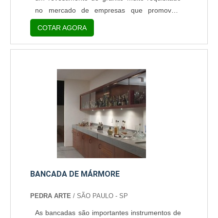
no mercado de empresas que promovem
várias vantagens para quem a adquire. O
COTAR AGORA
material, além de assegurar sofisticação ao
ambiente, proporciona também resistência e
durabilidade à escada, já que esses são
pontos fundamentais para locais com grande
circulação de pessoas. Possíveis usos da
pedra de granito Pias; Revestimentos de pisos;
Bancadas; Revestimentos para fachadas; En.
BANCADA DE MÁRMORE
PEDRA ARTE
/ SÃO PAULO - SP
As bancadas são importantes instrumentos de