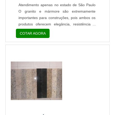
Atendimento apenas no estado de São Paulo
O granito e mármore são extremamente
importantes para construções, pois ambos os
produtos oferecem elegância, resistência e
qualidade ao ambiente instalado. O produto é,
COTAR AGORA
fabricado a partir de matéria-prima de
qualidade e de boa procedência. Onde pode
ser empregado Podendo ser usadas para
diversas finalidades como no setor de
decoração e construção civil, o produto é
utilizado na personalização ...