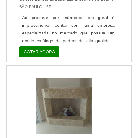
SÃO PAULO - SP
Ao procurar por mármores em geral é
imprescindível contar com uma empresa
especializada no mercado que possua um
amplo catálogo de pedras de alta qualidade
para seus clientes. Utilização dos mármores
COTAR AGORA
em geral A pedra de mármore é uma rocha
natural metamórfica composta principalmente
por minerais de calcita, com listras ou riscos
característicos. É fundamental contar com uma
empresa de confiança que ofereça o mármore
ideal para cada tipo de apli....