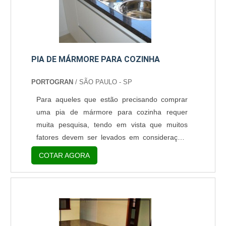
PIA DE MÁRMORE PARA COZINHA
PORTOGRAN
/ SÃO PAULO - SP
Para aqueles que estão precisando comprar
uma pia de mármore para cozinha requer
muita pesquisa, tendo em vista que muitos
fatores devem ser levados em consideração.
No entanto, antes mesmo de fechar o contrato
COTAR AGORA
com fabricantes, é importante ficar claro que
esta é uma decisão importante tendo em vista
que atualmente há inúmeros tipos de cores,
modelos e acabamentos de granitos
disponíveis no mercado. Alguns tipos de
mármores diferentes Cada mode....