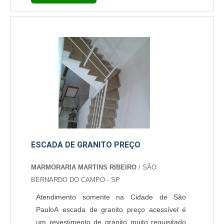
resistente ou que, pelo menos receba
camadas de impermeabilizante. É o caso do
mármore ônix pia. Onde o mármore pode ser
utilizado Este material pode ser utilizado em
qualquer local, no entanto, é necessário tomar
alguns cuidados com ele.....
ESCADA DE GRANITO PREÇO
MARMORARIA MARTINS RIBEIRO
/ SÃO
BERNARDO DO CAMPO - SP
Atendimento somente na Cidade de São
PauloA escada de granito preço acessível é
um revestimento de granito muito requisitado