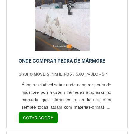
importantes é sua facilidade de limpeza. Por
isso que, cada vez mais, é po....
ONDE COMPRAR PEDRA DE MÁRMORE
GRUPO MÓVEIS PINHEIROS
/ SÃO PAULO - SP
É imprescindível saber onde comprar pedra de
mármore pois existem inúmeras empresas no
mercado que oferecem o produto e nem
sempre todas atuam com matérias-primas de
qualidade ou até mesmo não possuem um
COTAR AGORA
atendimento ao cliente como é esperado.
Desse modo, a pesquisa de mercado para