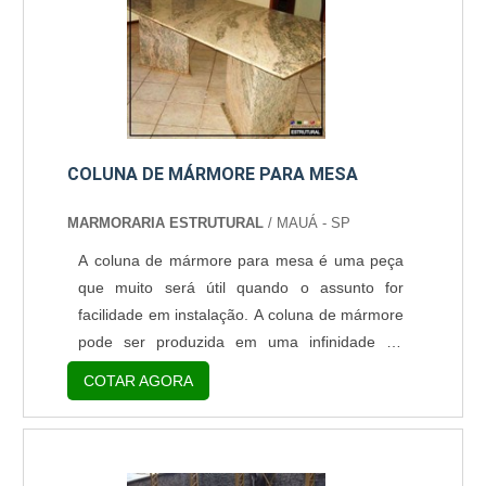
COLUNA DE MÁRMORE PARA MESA
MARMORARIA ESTRUTURAL
/ MAUÁ - SP
A coluna de mármore para mesa é uma peça
que muito será útil quando o assunto for
facilidade em instalação. A coluna de mármore
pode ser produzida em uma infinidade de
cores e de acabamentos; com isso, é possível
COTAR AGORA
alcançar as mais diferentes soluções em
design de interiores. O mármore, por si só,
pode trazer inúmeras vantagens para os
clientes que o adquirirem. Uma das mais