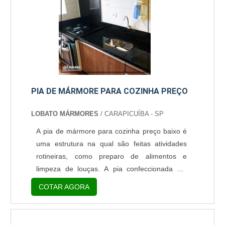
equipamento Este tipo de broca serve para
cor....
PIA DE MÁRMORE PARA COZINHA PREÇO
LOBATO MÁRMORES
/ CARAPICUÍBA - SP
A pia de mármore para cozinha preço baixo é
uma estrutura na qual são feitas atividades
rotineiras, como preparo de alimentos e
limpeza de louças. A pia confeccionada em
mármore pode ser aplicada tanto em cozinhas
COTAR AGORA
grandes como em pequenas. Por ser
multifuncional, o mármore é frequentemente
empregado para a confecção de pia de