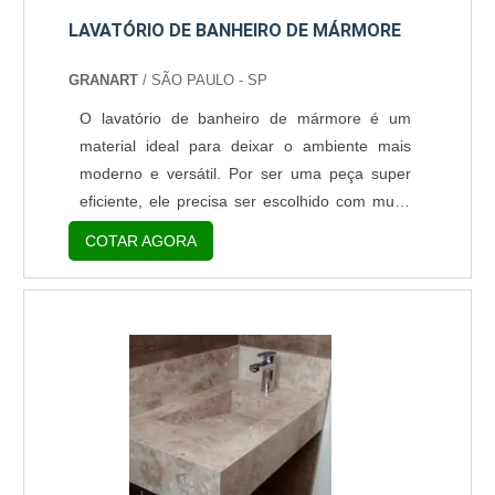
LAVATÓRIO DE BANHEIRO DE MÁRMORE
GRANART
/ SÃO PAULO - SP
O lavatório de banheiro de mármore é um
material ideal para deixar o ambiente mais
moderno e versátil. Por ser uma peça super
eficiente, ele precisa ser escolhido com muito
cuidado, porque, além de ser funcional, ele
COTAR AGORA
ainda precisa harmonizar com o ambiente.
Neste caso, investir neste tipo de lavatório é
uma opção assertiva, já que o mármore se
adequa perfeitamente aos mais variados
estilos. Qualificações presentes no material
Além de ser consider....