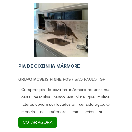
mármore para cozinha preço de qualidade,
não somente por trazer sofisticação ao
ambiente, mas pela sua qualidade. Co....
PIA DE COZINHA MÁRMORE
GRUPO MÓVEIS PINHEIROS
/ SÃO PAULO - SP
Comprar pia de cozinha mármore requer uma
certa pesquisa, tendo em vista que muitos
fatores devem ser levados em consideração. O
modelo de mármore com veios super
marcantes e com cores diferenciadas não é
COTAR AGORA
indicado para lugares onde há incidência de