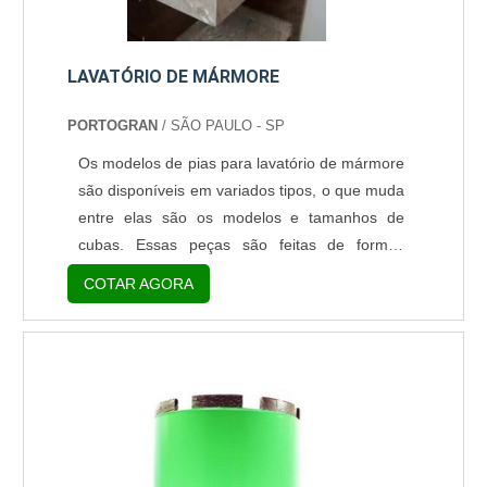
LAVATÓRIO DE MÁRMORE
PORTOGRAN
/ SÃO PAULO - SP
Os modelos de pias para lavatório de mármore
são disponíveis em variados tipos, o que muda
entre elas são os modelos e tamanhos de
cubas. Essas peças são feitas de formas
distintas e possuem aplicações variadas. Os
COTAR AGORA
três tipos mais utilizados e buscados pelos
compradores são: Pias de sobrepor; Pias
esculpida; Pias de embutir. Os detalhes de
cada tipo de pia A pia de sobrepor, é a cuba
onde fica a louça que é apoiada sobre a
bancada de granito, e....