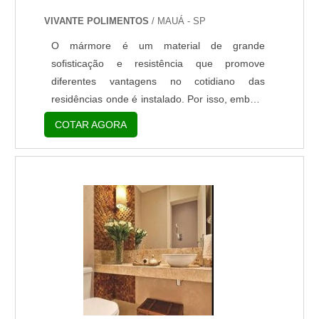
VIVANTE POLIMENTOS
/ MAUÁ - SP
O mármore é um material de grande
sofisticação e resistência que promove
diferentes vantagens no cotidiano das
residências onde é instalado. Por isso, embora
o preço de pia de mármore, por vezes, seja de
COTAR AGORA
alto valor de investimento, possui uma ótima
relação custo-benefício, uma vez que oferece
a seus compradores, várias vantagens.
Benefícios adquiridos ao comprar o produto
Sofisticação do ambiente; Aprimoração da
decoração; Valorização do imóvel; ....