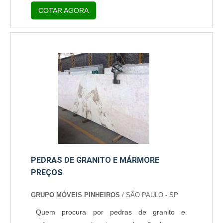
estão: revestimento de mármore para
COTAR AGORA
banheiro, fabricação e instalação de pias de
cozinha, pia batismal, altar, púlpito,
etc.Vantagens em utilizar o mármore Excelente
custo-benefício; Ótimo acabamento; Grande
resistência; Praticidade.É indicado que as
peças de mármore sejam aplicadas por
profissionais competentes e experientes.
Clientes.
PEDRAS DE GRANITO E MÁRMORE
PREÇOS
GRUPO MÓVEIS PINHEIROS
/ SÃO PAULO - SP
Quem procura por pedras de granito e