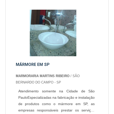
construção oferece ao imóvel. A importância
do produto A lareira em si também pode
colaborar com os seus compradores no
período do inverno, uma vez q....
MÁRMORE EM SP
MARMORARIA MARTINS RIBEIRO
/ SÃO
BERNARDO DO CAMPO - SP
Atendimento somente na Cidade de São
PauloEspecializadas na fabricação e instalação
de produtos como o mármore em SP, as
empresas responsáveis prestar os serviços