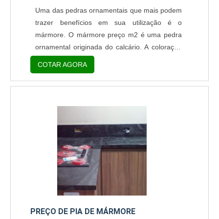
Uma das pedras ornamentais que mais podem
trazer benefícios em sua utilização é o
mármore. O mármore preço m2 é uma pedra
ornamental originada do calcário. A coloração
do mármore varia de acordo com os minerais
COTAR AGORA
que podem ser encontrados em sua
composição, podendo ser predominantemente
branca, acinzentada, de coloração creme com
veios escuros, esverdeadas ou ainda
predominantemente pretas. Maiores
informações sobre o mármore Quando o
assunto é ele....
PREÇO DE PIA DE MÁRMORE