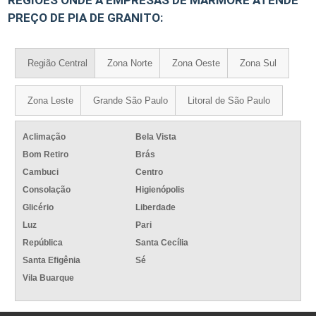
REGIÕES ONDE A EMPRESAS DE MÁRMORE ATENDE
PREÇO DE PIA DE GRANITO:
Região Central
Zona Norte
Zona Oeste
Zona Sul
Zona Leste
Grande São Paulo
Litoral de São Paulo
Aclimação
Bela Vista
Bom Retiro
Brás
Cambuci
Centro
Consolação
Higienópolis
Glicério
Liberdade
Luz
Pari
República
Santa Cecília
Santa Efigênia
Sé
Vila Buarque