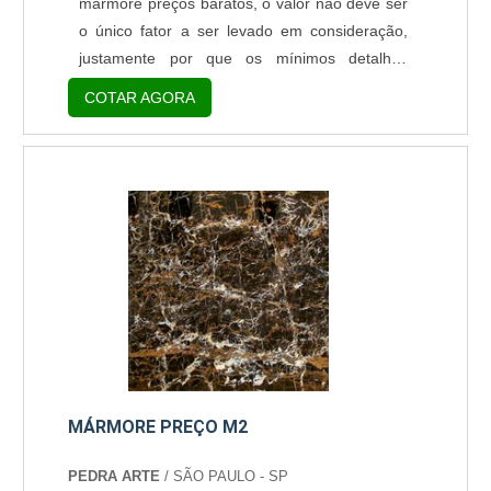
mármore preços baratos, o valor não deve ser
o único fator a ser levado em consideração,
justamente por que os mínimos detalhes
devem ser analisados e pesados na balança,
COTAR AGORA
principalmente no setor de construção civil.
Antes de tudo, a dica mais indicada é realizar
uma pesquisa de mercados das empresas que
fornecem o produto, tendo em vista que a
qualidade do atendimento é de suma
importância, assim como o produt....
MÁRMORE PREÇO M2
PEDRA ARTE
/ SÃO PAULO - SP