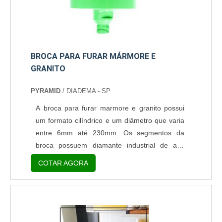
BROCA PARA FURAR MÁRMORE E
GRANITO
PYRAMID
/ DIADEMA - SP
A broca para furar marmore e granito possui
um formato cilíndrico e um diâmetro que varia
entre 6mm até 230mm. Os segmentos da
broca possuem diamante industrial de alta
qualidade, esta broca também possui a versão
COTAR AGORA
contínua, para perfurações mais suaves.
Porém as brocas para mármore tem uma
durabilidade menor, e quebram mais
rapidamente, do que as brocas segmentadas.
Cuidados importantes ao utilizar o